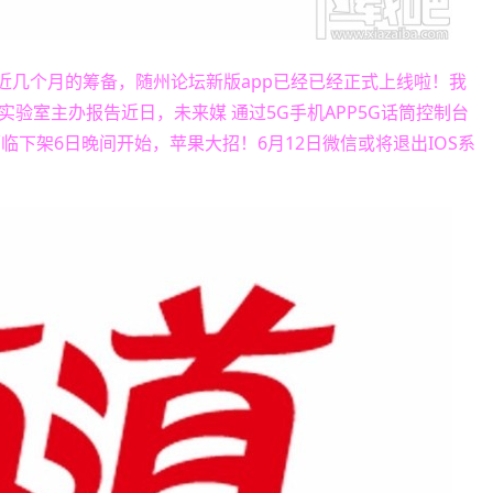
近几个月的筹备，随州论坛新版app已经已经正式上线啦！我
验室主办报告近日，未来媒 通过5G手机APP5G话筒控制台
临下架6日晚间开始，苹果大招！6月12日微信或将退出IOS系