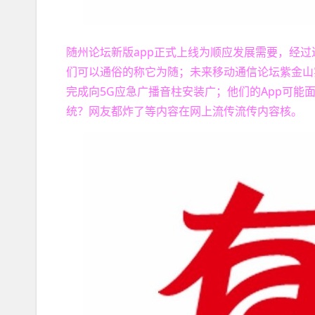
随州论坛新版app正式上线为顺应发展需要，经过
们可以通俗的称它为随；未来移动通信论坛紫金山实
完成向5G应急广播音柱安装广；他们的App可能面
统？网友都炸了等内容在网上流传流传内容核。